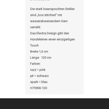
Die stark beanspruchten Stellen
sind „box
stitched
“ mit
wasserabweisendem Garn
vernäht.
Das Electra Design gibt den
Hundeleinen einen einzigartigen
Touch
Breite 1,6 cm
Länge:
120 cm
Farben:
razz
= pink
jet
= schwarz
spark
= blau
H75900-120