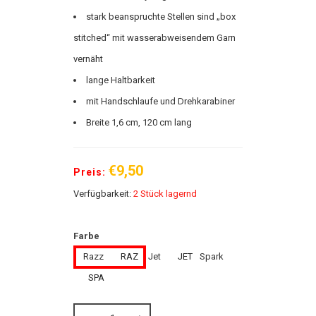
stark beanspruchte Stellen sind „box
stitched“ mit wasserabweisendem Garn
vernäht
lange Haltbarkeit
mit Handschlaufe und Drehkarabiner
Breite 1,6 cm, 120 cm lang
€9,50
Preis:
Verfügbarkeit:
2 Stück lagernd
Farbe
Razz
RAZ
Jet
JET
Spark
SPA