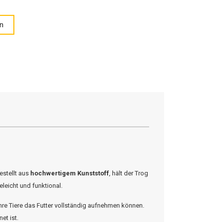
n
estellt aus
hochwertigem Kunststoff
, hält der Trog
leicht und funktional.
Ihre Tiere das Futter vollständig aufnehmen können.
et ist.