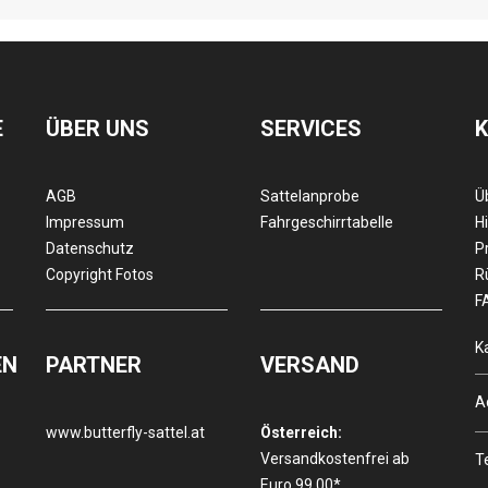
E
ÜBER UNS
SERVICES
AGB
Sattelanprobe
Ü
Impressum
Fahrgeschirrtabelle
Hi
Datenschutz
P
Copyright Fotos
R
F
K
EN
PARTNER
VERSAND
A
www.butterfly-sattel.at
Österreich:
Versandkostenfrei ab
T
Euro 99,00*