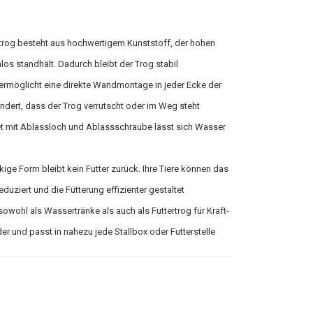
ktrog besteht aus hochwertigem Kunststoff, der hohen
os standhält. Dadurch bleibt der Trog stabil
ermöglicht eine direkte Wandmontage in jeder Ecke der
indert, dass der Trog verrutscht oder im Weg steht
et mit Ablassloch und Ablassschraube lässt sich Wasser
ige Form bleibt kein Futter zurück. Ihre Tiere können das
uziert und die Fütterung effizienter gestaltet
 sowohl als Wassertränke als auch als Futtertrog für Kraft-
nder und passt in nahezu jede Stallbox oder Futterstelle