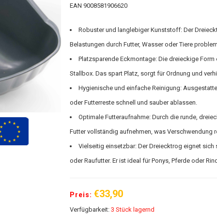
EAN 9008581906620
Robuster und langlebiger Kunststoff: Der Dreiec
Belastungen durch Futter, Wasser oder Tiere probleml
Platzsparende Eckmontage: Die dreieckige Form 
Stallbox. Das spart Platz, sorgt für Ordnung und verh
Hygienische und einfache Reinigung: Ausgestatt
oder Futterreste schnell und sauber ablassen.
Optimale Futteraufnahme: Durch die runde, dreieck
Futter vollständig aufnehmen, was Verschwendung red
Vielseitig einsetzbar: Der Dreiecktrog eignet sich
oder Raufutter. Er ist ideal für Ponys, Pferde oder Ri
€33,90
Preis:
Verfügbarkeit:
3 Stück lagernd