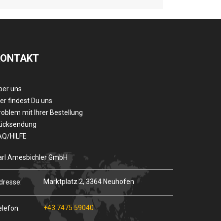
KONTAKT
ber uns
er findest Du uns
roblem mit Ihrer Bestellung
ücksendung
AQ/HILFE
arl Amesbichler GmbH
Marktplatz 2, 3364 Neuhofen
dresse:
+43 7475 59040
elefon: