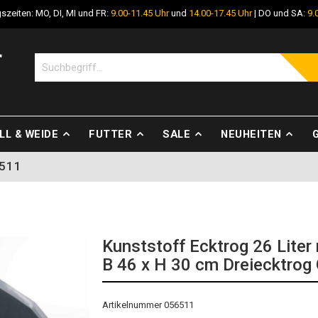
szeiten: MO, DI, MI und FR:
9.00-11.45 Uhr
und
14.00-17.45 Uhr
| DO und SA:
9.
LL & WEIDE
FUTTER
SALE
NEUHEITEN
6511
Kunststoff Ecktrog 26 Liter
B 46 x H 30 cm Dreiecktrog
Artikelnummer 056511