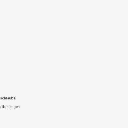
sschraube
bleibt hängen