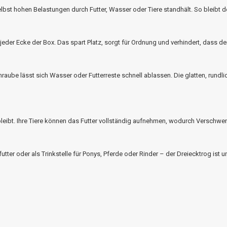
lbst hohen Belastungen durch Futter, Wasser oder Tiere standhält. So bleibt de
eder Ecke der Box. Das spart Platz, sorgt für Ordnung und verhindert, dass de
raube lässt sich Wasser oder Futterreste schnell ablassen. Die glatten, rundli
bleibt. Ihre Tiere können das Futter vollständig aufnehmen, wodurch Verschwe
ufutter oder als Trinkstelle für Ponys, Pferde oder Rinder – der Dreiecktrog ist 