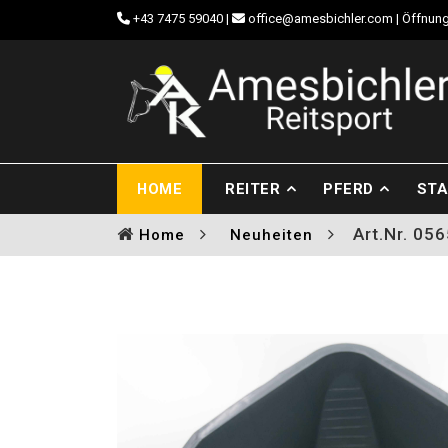
+43 7475 59040
|
office@amesbichler.com
| Öffnung
HOME
REITER
PFERD
STA
Art.Nr. 05
Home
Neuheiten