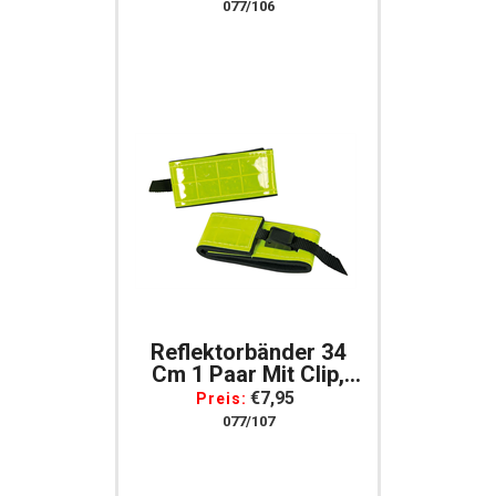
Reflektierendes
077/106
Leuchtband Für Arme,
Beine Reflexband
Reflektorbänder 34
Cm 1 Paar Mit Clip,
Armband Für Joggen,
€7,95
Preis:
Reiten…
077/107