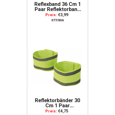
Reflexband 36 Cm 1
Paar Reflektorband
Reflektorstreifen
€3,99
Preis:
Reflektierendes
077/80A
Leuchtband Für Arme,
Beine
Reflektorbänder 30
Cm 1 Paar
Reflexbänder
€4,75
Preis: