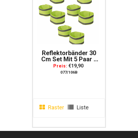
Reflektorbänder 30
Cm Set Mit 5 Paar =
10 Stück
€19,90
Preis:
Reflexbänder Für
077/106B
Arme, Beine
Raster
Liste