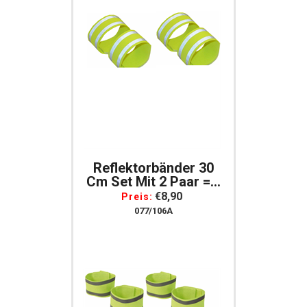
Reflektorbänder 30
Cm Set Mit 2 Paar = 4
Stück Reflexbänder
€8,90
Preis:
Für Arme, Beine
077/106A