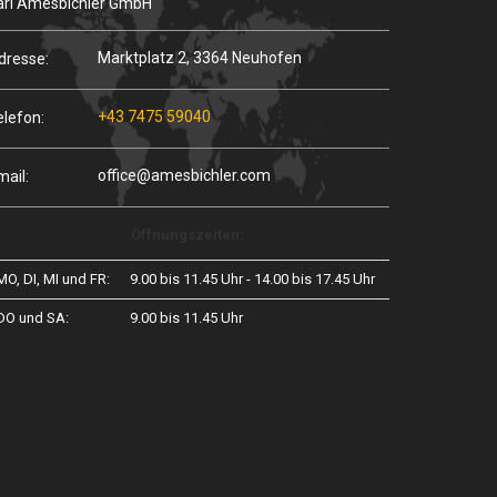
arl Amesbichler GmbH
Marktplatz 2, 3364 Neuhofen
dresse:
+43 7475 59040
elefon:
office@amesbichler.com
mail:
Öffnungszeiten:
MO, DI, MI und FR:
9.00 bis 11.45 Uhr - 14.00 bis 17.45 Uhr
DO und SA:
9.00 bis 11.45 Uhr