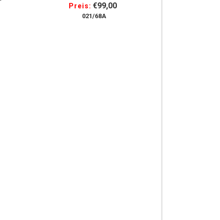
Fliegendecke
€99,00
Preis:
021/68A