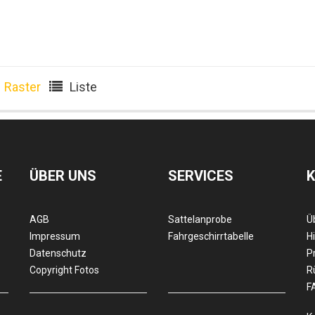
Raster
Liste
E
ÜBER UNS
SERVICES
AGB
Sattelanprobe
Ü
Impressum
Fahrgeschirrtabelle
Hi
Datenschutz
P
Copyright Fotos
R
F