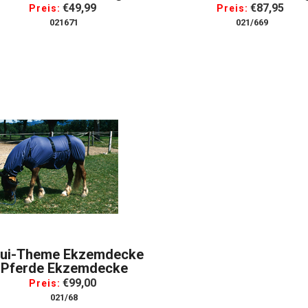
bdeckung Von Kopf Bis
€49,99
€87,95
Preis:
Preis:
Schweif
021671
021/669
ui-Theme Ekzemdecke
Pferde Ekzemdecke
€99,00
Preis:
021/68