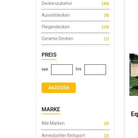
A
Deckenzubehör
(49)
Ausreitdecken
(9)
Fliegendecken
(13)
Ceramic Decken
(1)
PREIS
bis
von
ANZEIGEN
MARKE
Eq
Alle Marken
(4)
Amesbichler Reitsport
(2)