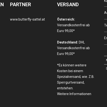
K
EN
PARTNER
VERSAND
A
www.butterfly-sattel.at
Österreich:
Versandkostenfrei ab
T
Euro 99,00*
E
Deutschland:
DHL
Versandkostenfrei ab
Euro 99,00*
*Es können weitere
Kosten bei einem
Spezialversand, wie. Z.B.
Sperrgurtversand,
entstehen.
Weitere Informationen