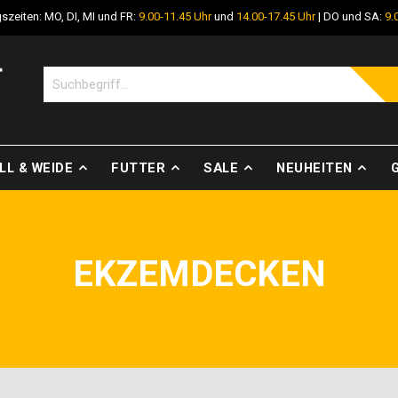
szeiten: MO, DI, MI und FR:
9.00-11.45 Uhr
und
14.00-17.45 Uhr
| DO und SA:
9.
LL & WEIDE
FUTTER
SALE
NEUHEITEN
EKZEMDECKEN