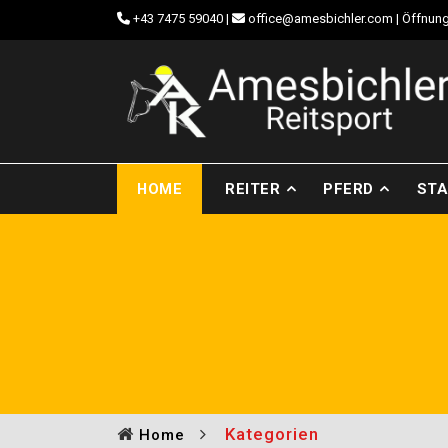
+43 7475 59040
|
office@amesbichler.com
| Öffnung
HOME
REITER
PFERD
STA
Kategorien
Home