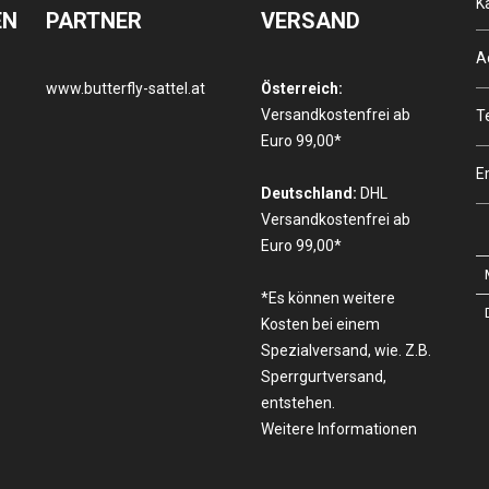
K
EN
PARTNER
VERSAND
A
www.butterfly-sattel.at
Österreich:
Versandkostenfrei ab
T
Euro 99,00*
E
Deutschland:
DHL
Versandkostenfrei ab
Euro 99,00*
*Es können weitere
Kosten bei einem
Spezialversand, wie. Z.B.
Sperrgurtversand,
entstehen.
Weitere Informationen