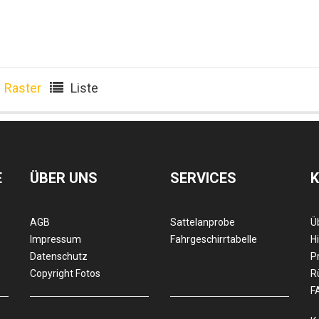
Raster
Liste
E
ÜBER UNS
SERVICES
AGB
Sattelanprobe
Ü
Impressum
Fahrgeschirrtabelle
Hi
Datenschutz
P
Copyright Fotos
R
F