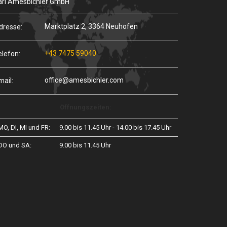
arl Amesbichler GmbH
Marktplatz 2, 3364 Neuhofen
dresse:
+43 7475 59040
elefon:
office@amesbichler.com
mail:
Öffnungszeiten:
MO, DI, MI und FR:
9.00 bis 11.45 Uhr - 14.00 bis 17.45 Uhr
DO und SA:
9.00 bis 11.45 Uhr