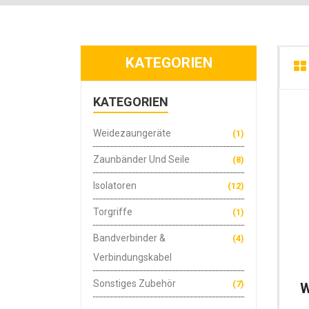
KATEGORIEN
KATEGORIEN
Weidezaungeräte
(1)
Zaunbänder Und Seile
(8)
Isolatoren
(12)
Torgriffe
(1)
Bandverbinder &
(4)
Verbindungskabel
Sonstiges Zubehör
(7)
W