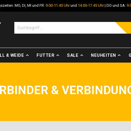
szeiten: MO, DI, MI und FR:
9.00-11.45 Uhr
und
14.00-17.45 Uhr
| DO und SA:
9.
LL & WEIDE
FUTTER
SALE
NEUHEITEN
RBINDER & VERBINDUN