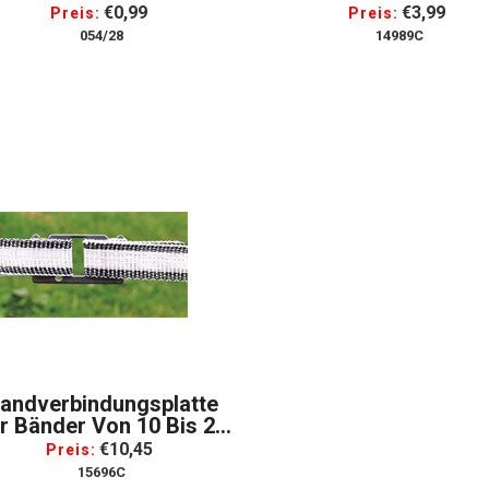
Torgriff
€0,99
€3,99
Preis:
Preis:
054/28
14989C
andverbindungsplatte
r Bänder Von 10 Bis 20
Mm Set Mit 10 Stück
€10,45
Preis:
15696C