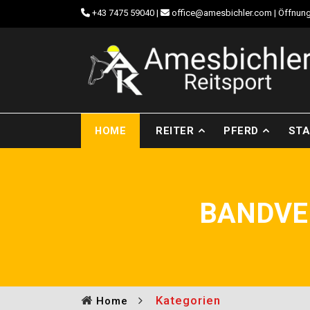
+43 7475 59040
|
office@amesbichler.com
| Öffnung
HOME
REITER
PFERD
STA
BANDVE
Kategorien
Home