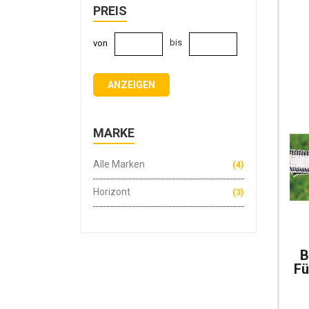
PREIS
bis
von
ANZEIGEN
MARKE
Alle Marken
(4)
Horizont
(3)
B
Fü