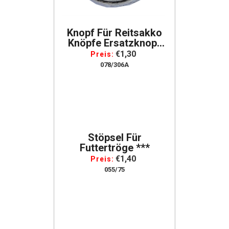
Knopf Für Reitsakko
Knöpfe Ersatzknopf
Silberfarben Klein 14
€1,30
Preis:
Mm Stück
078/306A
Stöpsel Für