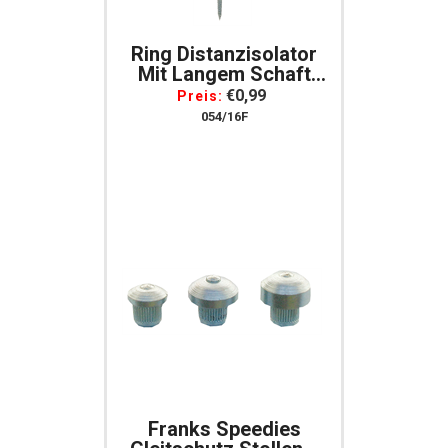
Ring Distanzisolator
Mit Langem Schaft
Isolator Mit Langem
€0,99
Preis:
Schaft
054/16F
Franks Speedies