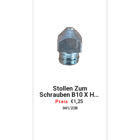
Stollen Zum
Schrauben B10 X H10
Mm, Gewinde 9 Mm
€1,25
Preis:
Per Stück
041/22B