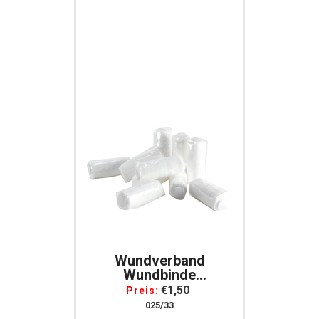
Futtertröge ***
€1,40
Preis:
055/75
Wundverband
Wundbinde
Wundbandage Weiß
€1,50
Preis:
Einzelverpackung
025/33