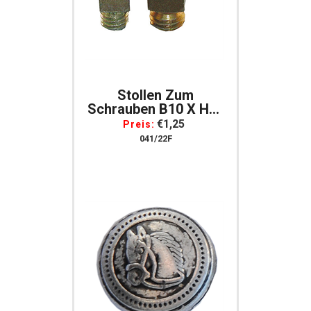
Stollen Zum
Schrauben B10 X H12
Mm, Gewinde 9 Mm,
€1,25
Preis:
Per Stück
041/22F