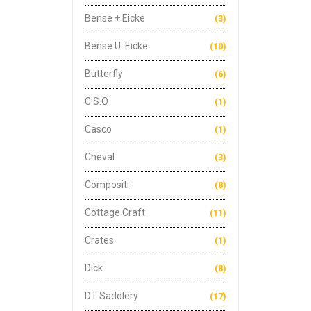
Bense + Eicke
(3)
Bense U. Eicke
(10)
Butterfly
(6)
C.S.O
(1)
Casco
(1)
Cheval
(3)
Compositi
(8)
Cottage Craft
(11)
Crates
(1)
Dick
(8)
DT Saddlery
(17)