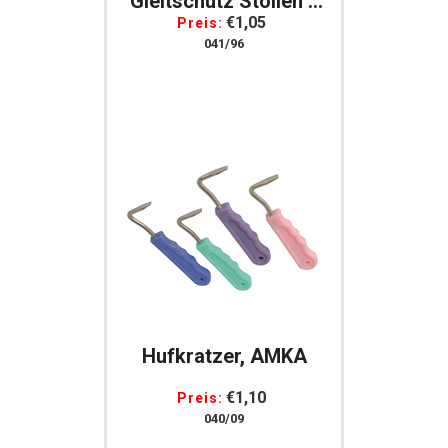
Gleitschutz Stollen 8
Mm, Per Stück
€1,05
Preis:
041/96
Hufkratzer, AMKA
€1,10
Preis:
040/09