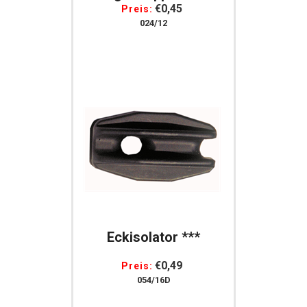
Gummi
€0,45
Preis:
024/12
Eckisolator ***
€0,49
Preis:
054/16D