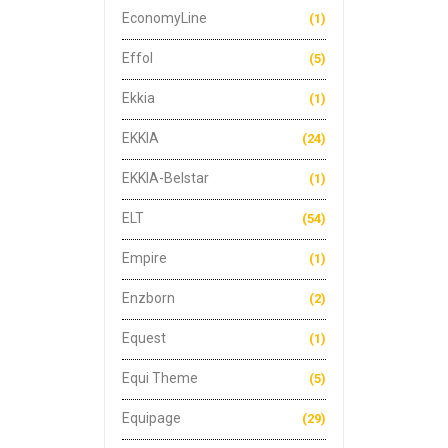
EconomyLine
(1)
Effol
(5)
Ekkia
(1)
EKKIA
(24)
EKKIA-Belstar
(1)
ELT
(54)
Empire
(1)
Enzborn
(2)
Equest
(1)
Equi Theme
(5)
Equipage
(29)