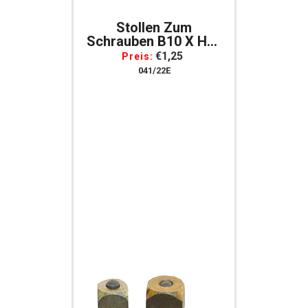
Stollen Zum
Schrauben B10 X H14
Mm, Gewinde 10 Mm
€1,25
Preis:
Per Stück
041/22E