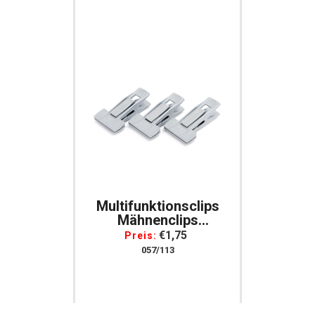
Multifunktionsclips
Mähnenclips
Mähnenclip Set Mit 3
€1,75
Preis:
Stück
057/113