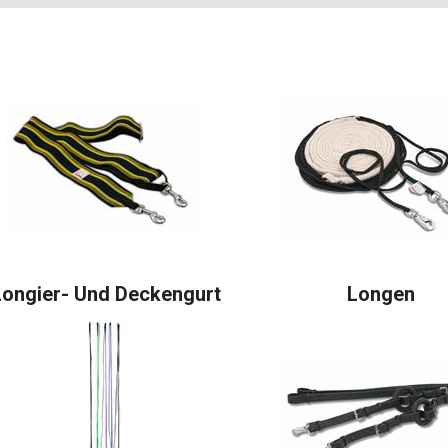
Longier- Und Deckengurt
Longen