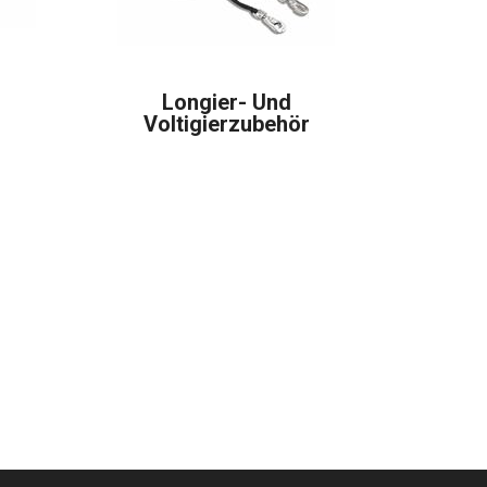
Longier- Und
Voltigierzubehör