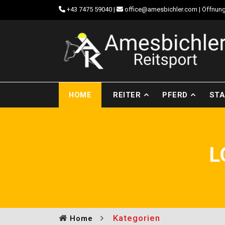
+43 7475 59040
|
office@amesbichler.com
| Öffnung
HOME
REITER
PFERD
STA
L
Kategorien
Home