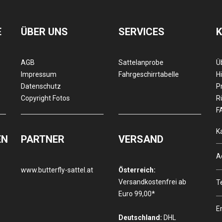
E
ÜBER UNS
SERVICES
AGB
Sattelanprobe
Ü
Impressum
Fahrgeschirrtabelle
Hi
Datenschutz
P
Copyright Fotos
R
F
K
EN
PARTNER
VERSAND
A
www.butterfly-sattel.at
Österreich:
Versandkostenfrei ab
T
Euro 99,00*
E
Deutschland:
DHL