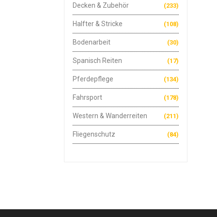
Decken & Zubehör
(233)
Halfter & Stricke
(108)
Bodenarbeit
(30)
Spanisch Reiten
(17)
Pferdepflege
(134)
Fahrsport
(178)
Western & Wanderreiten
(211)
Fliegenschutz
(84)