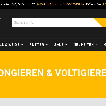
szeiten: MO, DI, MI und FR:
9.00-11.45 Uhr
und
14.00-17.45 Uhr
| DO und SA:
9.
LL & WEIDE
FUTTER
SALE
NEUHEITEN
ONGIEREN & VOLTIGIER