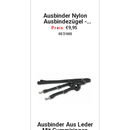
Ausbinder Nylon
Ausbindezügel -
Nylon Ausbinder Mit
€9,95
Preis:
Elastischen Einsätzen
057/005
Braun B WAHL
Ausbinder Aus Leder