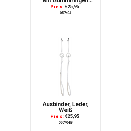
Mit Gummiringen
Warmblut
€25,95
Preis:
Silberfarbenen
057/04
Beschlägen
Ausbinder, Leder,
Weiß
€25,95
Preis:
057/04B