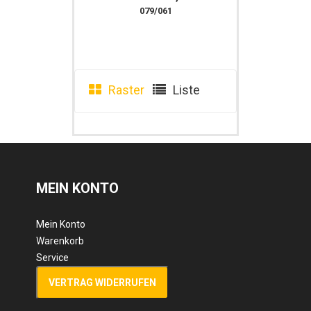
Lang- Und Kurzschild
079/061
Raster
Liste
MEIN KONTO
Mein Konto
Warenkorb
Service
VERTRAG WIDERRUFEN