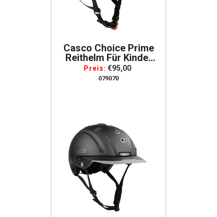
Casco Choice Prime
Reithelm Für Kinder
Gr. XS = 50-52
€95,00
Preis:
Schwarz
079070