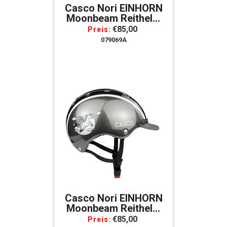
Casco Nori EINHORN
Moonbeam Reithelm
Für Kinder Gr. S = 52-
€85,00
Preis:
56 Schwarz/grau
079069A
Casco Nori EINHORN
Moonbeam Reithelm
Für Kinder Gr. XS =
€85,00
Preis: