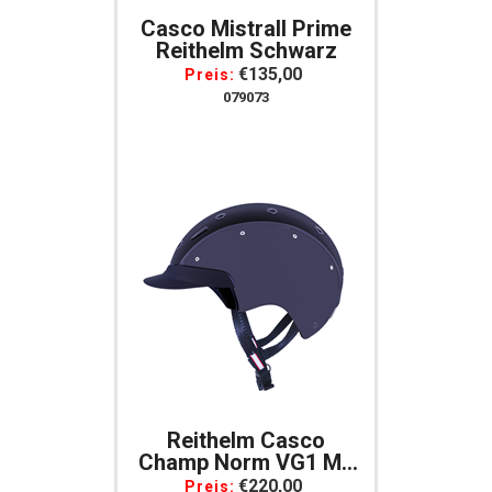
Casco Mistrall Prime
Reithelm Schwarz
€135,00
Preis:
079073
Reithelm Casco
Champ Norm VG1 Mit
Austauschbarem
€220,00
Preis: