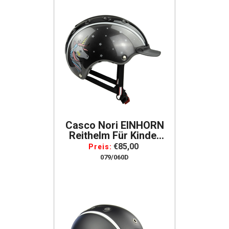
Casco Nori EINHORN
Reithelm Für Kinder
Gr. XS = 50-52
€85,00
Preis:
Schwarz/grau
079/060D