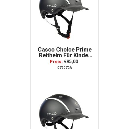
Casco Choice Prime
Reithelm Für Kinder
Gr. S = 52-56 Schwarz
€95,00
Preis:
079070A