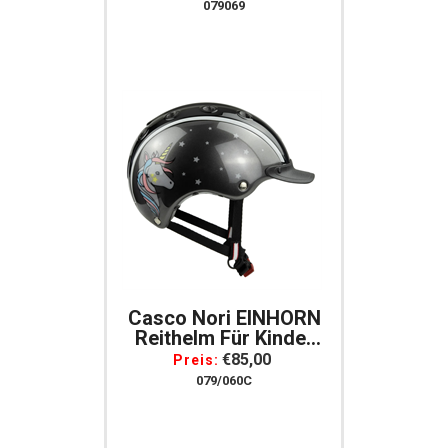
50-52 Schwarz/grau
079069
Casco Nori EINHORN
Reithelm Für Kinder
Gr. S = 52-56
€85,00
Preis:
Schwarz/grau
079/060C