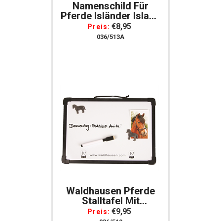
Namenschild Für
Pferde Isländer Island
Boxenschild
€8,95
Preis:
036/513A
Waldhausen Pferde
Stalltafel Mit
Tafelstift Und 2
€9,95
Preis:
Magneten Aus