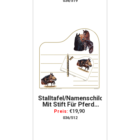
036/519
Kunststoff
Boxenschild
Stalltafel/Namenschild
Mit Stift Für Pferde
Warmblut
€19,90
Preis:
036/512