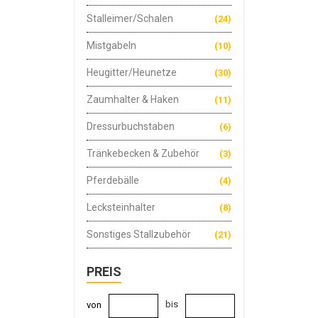
Stalleimer/Schalen
(24)
Mistgabeln
(10)
Heugitter/Heunetze
(30)
Zaumhalter & Haken
(11)
Dressurbuchstaben
(6)
Tränkebecken & Zubehör
(3)
Pferdebälle
(4)
Lecksteinhalter
(8)
Sonstiges Stallzubehör
(21)
PREIS
bis
von