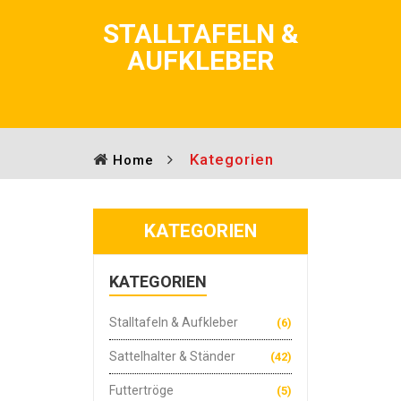
STALLTAFELN &
AUFKLEBER
Kategorien
Home
KATEGORIEN
KATEGORIEN
Stalltafeln & Aufkleber
(6)
Sattelhalter & Ständer
(42)
Futtertröge
(5)