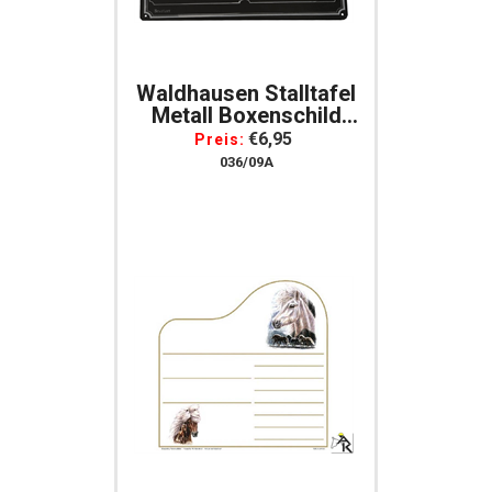
Waldhausen Stalltafel
Metall Boxenschild
Namenschild Pferd
€6,95
Preis:
Abstammungstafel
036/09A
Stallschild