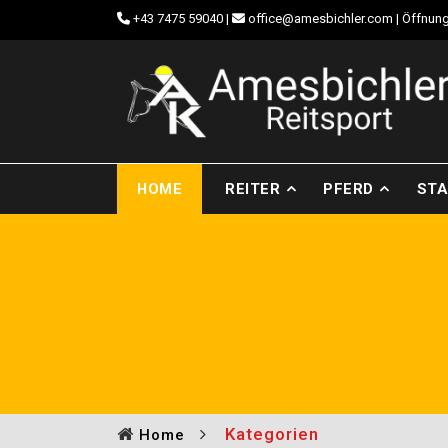
+43 7475 59040
|
office@amesbichler.com
| Öffnung
HOME
REITER
PFERD
STA
Kategorien
Home