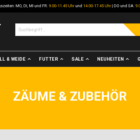
szeiten: MO, DI, MI und FR:
9.00-11.45 Uhr
und
14.00-17.45 Uhr
| DO und SA:
9.
LL & WEIDE
FUTTER
SALE
NEUHEITEN
ZÄUME & ZUBEHÖR