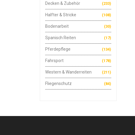
Decken & Zubehör
(233)
Halfter & Stricke
(108)
Bodenarbeit
(30)
Spanisch Reiten
(17)
Pferdepflege
(134)
Fahrsport
(178)
Western & Wanderreiten
(211)
Fliegenschutz
(84)