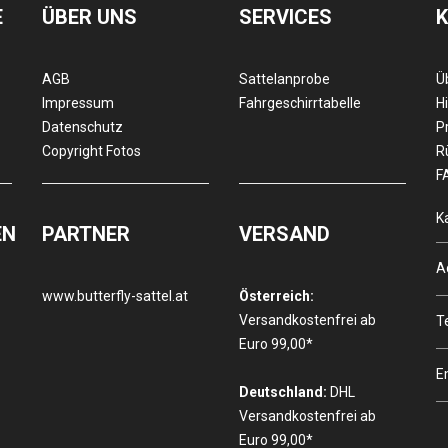
E
ÜBER UNS
SERVICES
AGB
Sattelanprobe
Ü
Impressum
Fahrgeschirrtabelle
Hi
Datenschutz
P
Copyright Fotos
R
F
K
EN
PARTNER
VERSAND
A
www.butterfly-sattel.at
Österreich:
Versandkostenfrei ab
T
Euro 99,00*
E
Deutschland:
DHL
Versandkostenfrei ab
Euro 99,00*