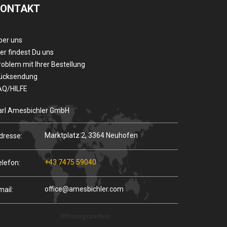
KONTAKT
ber uns
er findest Du uns
roblem mit Ihrer Bestellung
ücksendung
AQ/HILFE
arl Amesbichler GmbH
Marktplatz 2, 3364 Neuhofen
dresse:
+43 7475 59040
elefon:
office@amesbichler.com
mail:
Öffnungszeiten: