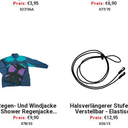
Fliegenfransen PVC
€3,95
€6,90
Preis:
Preis:
liegenstirnband Fliegen
027/06A
077/75
Fransenband
Regen- Und Windjacke
Halsverlängerer Stuf
Shower Regenjacke
Verstellbar - Elastis
Windacke *
Idealer Hilfszügel
€9,90
€12,95
Preis:
Preis:
078/33
024/15