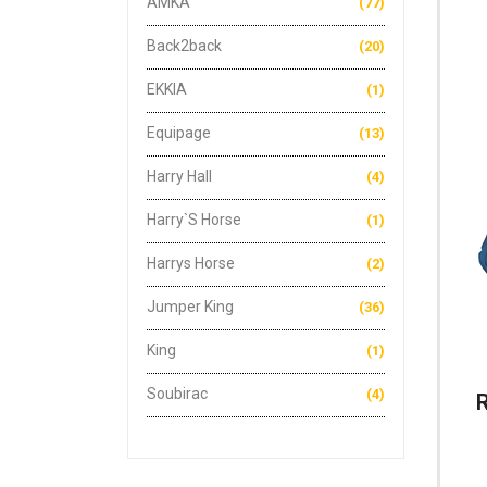
AMKA
(77)
F
Back2back
(20)
EKKIA
(1)
Equipage
(13)
Harry Hall
(4)
Harry`s Horse
(1)
Harrys Horse
(2)
Jumper King
(36)
King
(1)
Soubirac
(4)