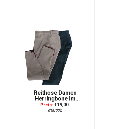
Halfterschutz
Reithose Damen
Herringbone Im
Fischgrätdesign Mit
€19,00
Preis:
Stoffbesatz, Gr. 42
078/77C