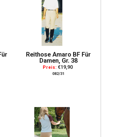
Für
Reithose Amaro BF Für
Damen, Gr. 38
€19,90
Preis:
082/31