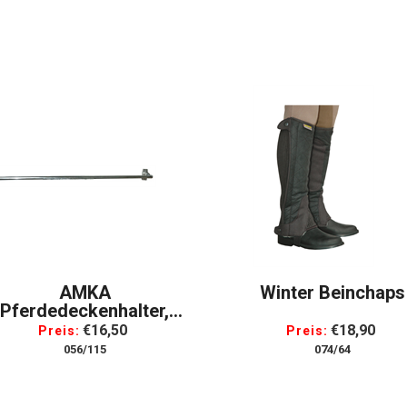
AMKA
Winter Beinchaps
Pferdedeckenhalter,
Klappbar, Verchromt
€16,50
€18,90
Preis:
Preis:
Deckenhalterung
056/115
074/64
Pferdedecke