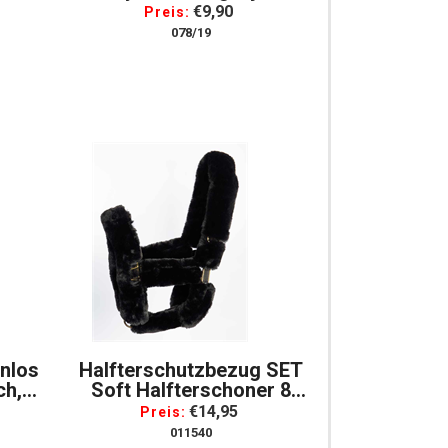
Windacke Lucky Rider *
€9,90
Preis:
078/19
enlos
Halfterschutzbezug SET
ch,
Soft Halfterschoner 8
Teiliges Set
€14,95
Preis:
Halfterschonbezug
011540