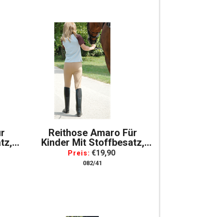
r
Reithose Amaro Für
tz,
Kinder Mit Stoffbesatz,
4
Baumwolle, Gr. 152
€19,90
Preis:
082/41