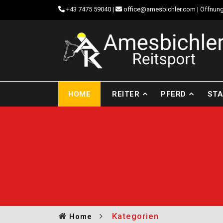
+43 7475 59040
|
office@amesbichler.com
| Öffnung
HOME
REITER
PFERD
STA
Kategorien
Home