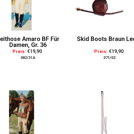
eithose Amaro BF Für
Skid Boots Braun Le
Damen, Gr. 36
€19,90
€19,90
Preis:
Preis:
082/31A
071/02