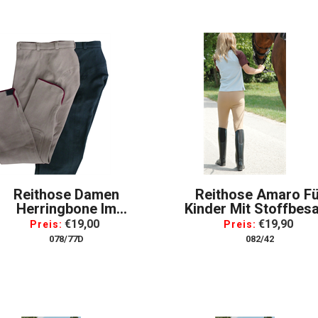
Reithose Damen
Reithose Amaro Fü
Herringbone Im
Kinder Mit Stoffbesa
Fischgrätdesign Mit
Baumwolle, Gr. 16
€19,00
€19,90
Preis:
Preis:
Stoffbesatz, Gr. 44
078/77D
082/42