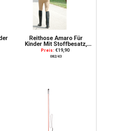
der
Reithose Amaro Für
Kinder Mit Stoffbesatz,
Baumwolle, Gr. 176
€19,90
Preis:
082/43