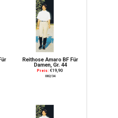
Für
Reithose Amaro BF Für
Damen, Gr. 44
€19,90
Preis:
082/34