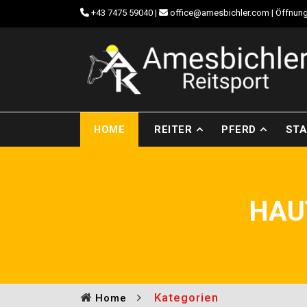
+43 7475 59040
|
office@amesbichler.com
| Öffnung
HOME
REITER
PFERD
STA
HAU
Kategorien
Home