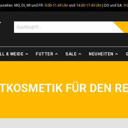
szeiten: MO, DI, MI und FR:
9.00-11.45 Uhr
und
14.00-17.45 Uhr
| DO und SA:
9.
LL & WEIDE
FUTTER
SALE
NEUHEITEN
TKOSMETIK FÜR DEN RE