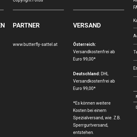
Copyright Fotos
R
F
K
EN
PARTNER
VERSAND
A
www.butterfly-sattel.at
Österreich:
Versandkostenfrei ab
T
Euro 99,00*
E
Deutschland:
DHL
Versandkostenfrei ab
Euro 99,00*
*Es können weitere
Kosten bei einem
Spezialversand, wie. Z.B.
Sperrgurtversand,
entstehen.