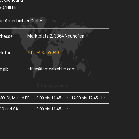
ücksendung
AQ/HILFE
arl Amesbichler GmbH
Marktplatz 2, 3364 Neuhofen
dresse:
+43 7475 59040
elefon:
office@amesbichler.com
mail:
Öffnungszeiten:
MO, DI, MI und FR:
9.00 bis 11.45 Uhr - 14.00 bis 17.45 Uhr
DO und SA:
9.00 bis 11.45 Uhr