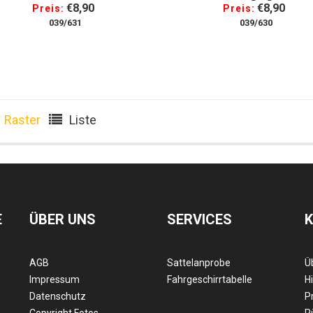
€8,90
€8,90
Preis:
Preis:
039/631
039/630
Raster
Liste
E
ÜBER UNS
SERVICES
AGB
Sattelanprobe
Ü
Impressum
Fahrgeschirrtabelle
Hi
Datenschutz
P