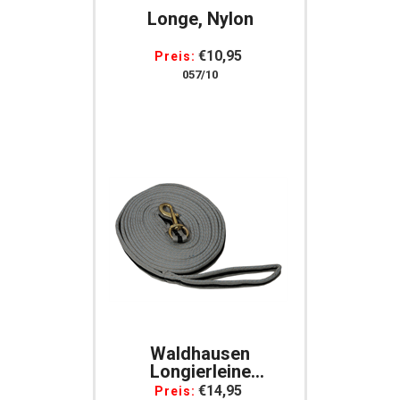
Longe, Nylon
€10,95
Preis:
057/10
Waldhausen
Longierleine
Softlonge Ca. 8 M
€14,95
Preis: