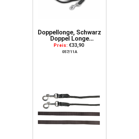
Doppellonge, Schwarz
Doppel Longe
Longierleine 16 Meter
€33,90
Preis:
057/11A