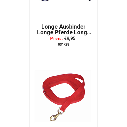
Longe Ausbinder
Longe Pferde Longe
Mit Karabinerhaken
€9,95
Preis:
Longierbedarf
031/28