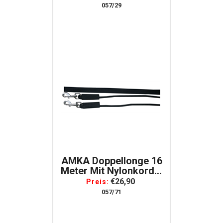
Pferdelonge 057/29
057/29
AMKA Doppellonge 16
Meter Mit Nylonkordel
Schwarz 2 Karabiner
€26,90
Preis:
Und Wirbel Longieren
057/71