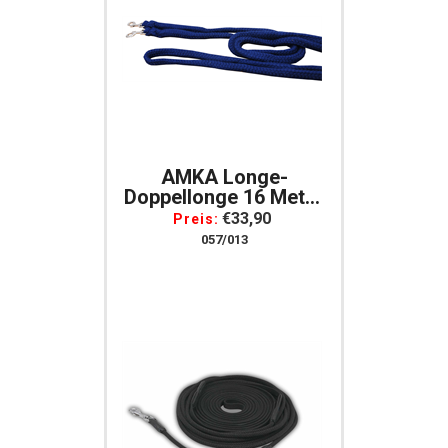
AMKA Longe-
Doppellonge 16 Meter
- Longierleine Mit 2
€33,90
Preis:
Karabiner Aus
057/013
Baumwolle