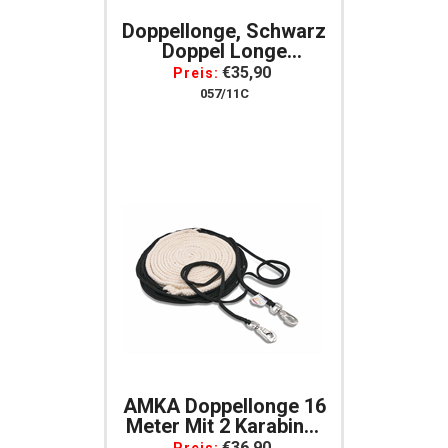
Doppellonge, Schwarz
Doppel Longe
Longierleine 18 Meter
€35,90
Preis:
057/11C
AMKA Doppellonge 16
Meter Mit 2 Karabiner
+ Propylen
€36,90