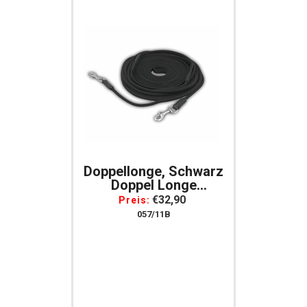
Doppellonge, Schwarz
Doppel Longe
Longierleine 14 Meter
€32,90
Preis:
057/11B